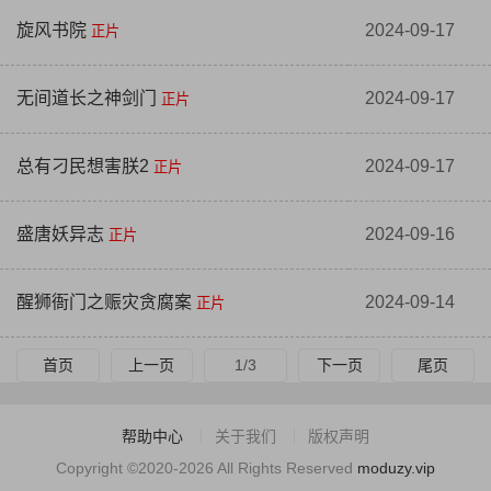
旋风书院
2024-09-17
正片
无间道长之神剑门
2024-09-17
正片
总有刁民想害朕2
2024-09-17
正片
盛唐妖异志
2024-09-16
正片
醒狮衙门之赈灾贪腐案
2024-09-14
正片
首页
上一页
1/3
下一页
尾页
帮助中心
关于我们
版权声明
Copyright ©2020-2026 All Rights Reserved
moduzy.vip