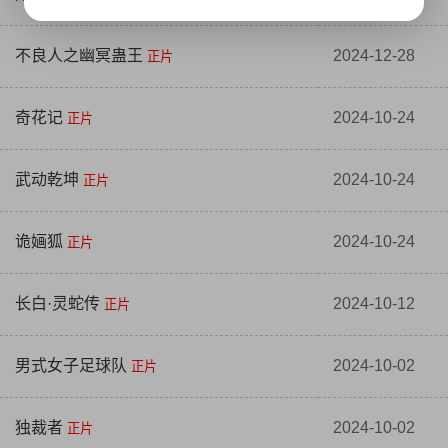
不良人之幽冥蛊王
2024-12-28
正片
奇花记
2024-10-24
正片
武动乾坤
2024-10-24
正片
诡婳狐
2024-10-24
正片
长白·灵蛇传
2024-10-12
正片
男式女子足球队
2024-10-02
正片
独裁者
2024-10-02
正片