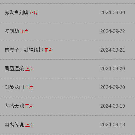
赤发鬼刘唐
2024-09-30
正片
罗刹劫
2024-09-22
正片
雷震子：封神缘起
2024-09-21
正片
凤凰涅槃
2024-09-20
正片
剑破龙门
2024-09-20
正片
孝感天地
2024-09-19
正片
幽离传说
2024-09-18
正片