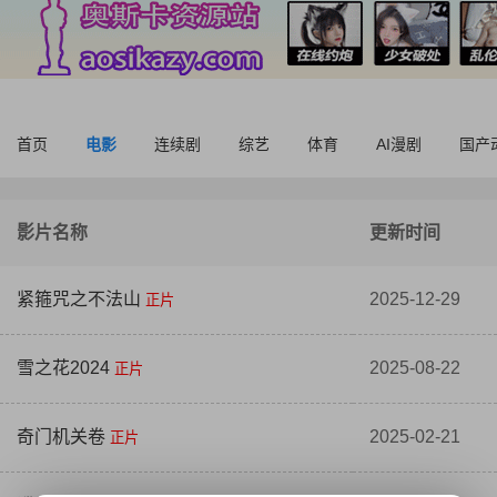
首页
电影
连续剧
综艺
体育
AI漫剧
国产
影片名称
更新时间
紧箍咒之不法山
2025-12-29
正片
雪之花2024
2025-08-22
正片
奇门机关卷
2025-02-21
正片