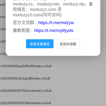
moduzy.cc、moduzy.net、moduzy.vip，备
om/20240630/nrT1hPIP/index.m3u8
用域名：moduzy1.com 至
moduzy10.com(均可访问)
com/20240630/UKJZg51p/index.m3u8
官方交流群：
https://t.me/mdzyw
om/20240630/LkBNEeYB/index.m3u8
魔都客服：
https://t.me/roytfyyds
om/20240630/HJn99Rmo/index.m3u8
查看采集教程
关闭对话框
om/20240630/bhZCXPn2/index.m3u8
m/20240630/asdVl5sW/index.m3u8
m/20240630/JiuZgrdB/index.m3u8
m/20240630/ETRs5rva/index.m3u8
m/20240630/VHZAItmI/index.m3u8