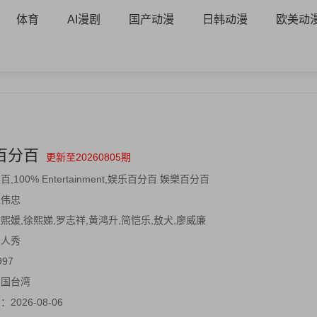
体育
AI漫剧
国产动漫
日韩动漫
欧美动
百分百
更新至20260805期
百,100% Entertainment,娱乐百分百 娛樂百分百
王伟忠
熙媛,徐熙娣,罗志祥,黄鸿升,简恺乐,敖犬,廖威廉
真人秀
997
中国台湾
间：
2026-08-06