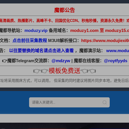
魔都公告
高清画质、热播影片、高峰不卡、回国优化CDN、秒拖秒播，资源永久免费！
魔都导航站：
moduzy.vip
备用域名：
moduzy1.com 至 moduzy15.
助文档：
点击前往采集教程
M3U8解析接口：
https://www.modujiexi6
公告：
以往要替换的域名请点击进入查看
，魔都演示站：
www.modu
👉魔都Telegram交流群：
@mdzyw
| 魔都在线客服：
@roytfyyds
👉👉
模板免费送
👈👈
址将采用图床方式，可以调用， 但采集的同时建议将图片同步本地，避免日后