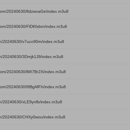
com/20240630/8dzwvaGe/index.m3u8
com/20240630/FlDKfxbm/index.m3u8
m/20240630/v7uco90m/index.m3u8
m/20240630/3Dmjk1J9/index.m3u8
om/20240630/lMI7Br2X/index.m3u8
om/20240630/l9BgAfFh/index.m3u8
m/20240630/xLE9ynfb/index.m3u8
om/20240630/CHXy0wou/index.m3u8