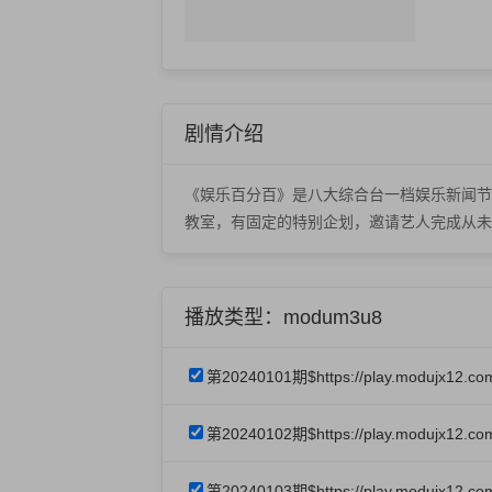
剧情介绍
《娱乐百分百》是八大综合台一档娱乐新闻节
教室，有固定的特别企划，邀请艺人完成从未
播放类型：modum3u8
第20240101期$https://play.modujx12.c
第20240102期$https://play.modujx12.co
第20240103期$https://play.modujx12.co