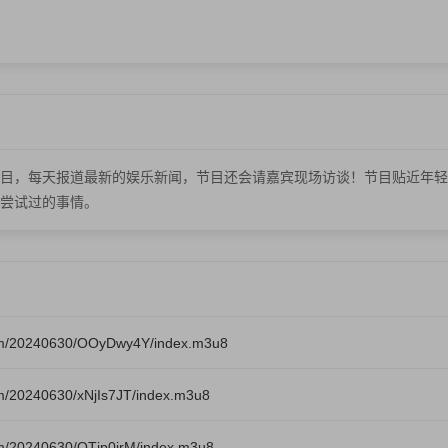
目，每天报道最新的娱乐新闻，节目还会请嘉宾现场访谈！节目贴近年轻
尝试过的事情。
om/20240630/OOyDwy4Y/index.m3u8
m/20240630/xNjIs7JT/index.m3u8
m/20240630/OTjp0jrM/index.m3u8