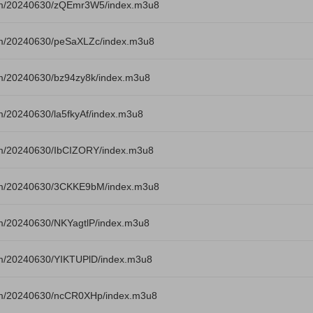
om/20240630/zQEmr3W5/index.m3u8
m/20240630/peSaXLZc/index.m3u8
m/20240630/bz94zy8k/index.m3u8
/20240630/la5fkyAf/index.m3u8
m/20240630/IbCIZORY/index.m3u8
om/20240630/3CKKE9bM/index.m3u8
m/20240630/NKYagtlP/index.m3u8
m/20240630/YIKTUPlD/index.m3u8
om/20240630/ncCR0XHp/index.m3u8