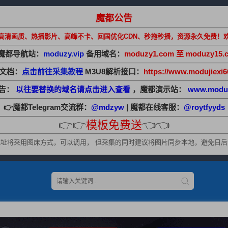
魔都公告
高清画质、热播影片、高峰不卡、回国优化CDN、秒拖秒播，资源永久免费！
魔都导航站：
moduzy.vip
备用域名：
moduzy1.com 至 moduzy15.
助文档：
点击前往采集教程
M3U8解析接口：
https://www.modujiexi6
公告：
以往要替换的域名请点击进入查看
，魔都演示站：
www.modu
👉魔都Telegram交流群：
@mdzyw
| 魔都在线客服：
@roytfyyds
👉👉
模板免费送
👈👈
址将采用图床方式，可以调用， 但采集的同时建议将图片同步本地，避免日后