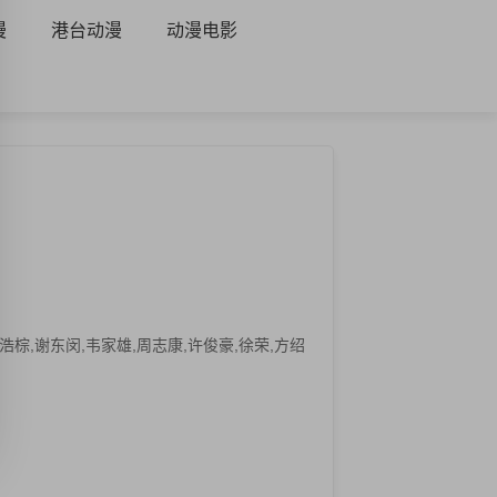
漫
港台动漫
动漫电影
浩棕,谢东闵,韦家雄,周志康,许俊豪,徐荣,方绍