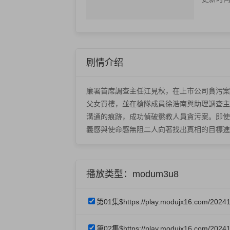
剧情介绍
廉署首席調查主任江見秋，在上市公司貪污案
父女買樓，並在槍隊成員徐浩南與助理調查主
溝通的痕跡，成功偵破懲教人員貪污案。即使
義感與使命感無阻二人向著找出真相的目標進
播放类型：modum3u8
第01集$https://play.modujx16.com/20241
第02集$https://play.modujx16.com/2024