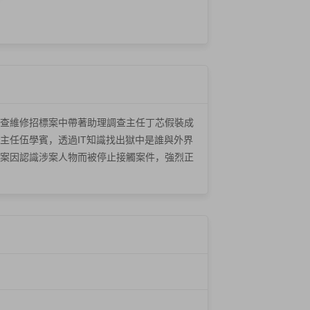
查維修招標案中帶著助理調查主任丁芯假裝成
主任伍學賓，透過IT知識找出獄中是誰與外界
案因認識涉案人物而被停止接觸案件，強烈正