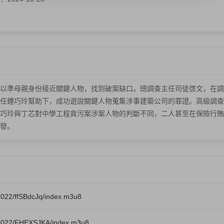
以準母親身份接近關鍵人物，找到破案缺口。總調查主任司徒啓文，在調
任鍾巧玲幫助下，成功遊說關鍵人物蒐集涉事建築公司的罪證。高級調查
巧玲與丁芯對中學工程貪污案涉案人物的判斷不同，二人甚至在保險行賄
發。
022/ffSBdcJq/index.m3u8
1022/FHEXSJKA/index.m3u8