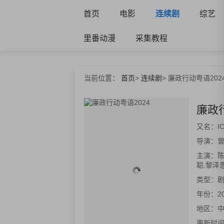
首页
电影
连续剧
综艺
里番动漫
采集教程
当前位置：
首页
>
连续剧
>
廉政行动粤语202
廉政行
又名：
I
导演：
曾
主演：
陈
聪,黎泽
类型：
年份：
2
地区：
更新时