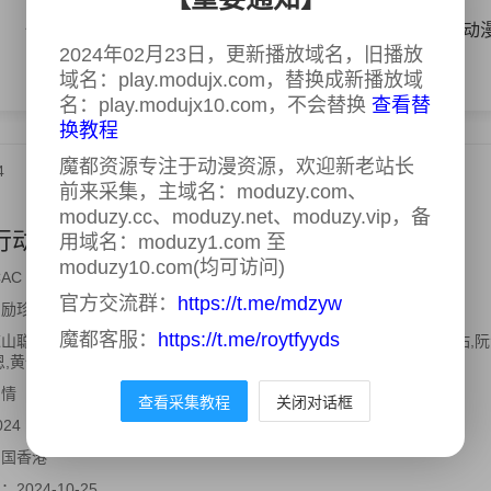
体育
AI漫剧
国产动漫
日韩动漫
欧美动
2024年02月23日，更新播放域名，旧播放
域名：play.modujx.com，替换成新播放域
名：play.modujx10.com，不会替换
查看替
换教程
魔都资源专注于动漫资源，欢迎新老站长
4
前来采集，主域名：moduzy.com、
moduzy.cc、moduzy.net、moduzy.vip，备
动粤语2024
用域名：moduzy1.com 至
更新至05集
moduzy10.com(均可访问)
CAC Investigators 2024,廉政行动2024 廉政行動2024
官方交流群：
https://t.me/mdzyw
励珍,麦浩邦,高子彬,吴品儒
魔都客服：
https://t.me/roytfyyds
山聪,张曦雯,罗子溢,郑则仕,蔡洁,郑俊弘,陈星妤,林凯恩,罗天宇,容天佑,阮
恩,黄俊豪,罗雪妍,文凯婷,冯皓扬,何启南,文雪儿,黄碧莲
剧情
查看采集教程
关闭对话框
024
中国香港
间：
2024-10-25