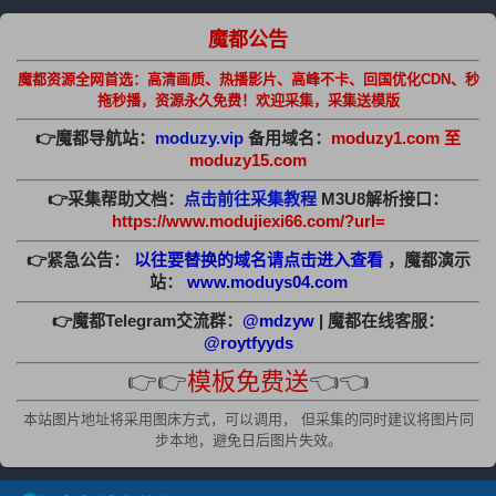
魔都公告
魔都资源全网首选：高清画质、热播影片、高峰不卡、回国优化CDN、秒
拖秒播，资源永久免费！欢迎采集，采集送模版
👉魔都导航站：
moduzy.vip
备用域名：
moduzy1.com 至
moduzy15.com
👉采集帮助文档：
点击前往采集教程
M3U8解析接口：
https://www.modujiexi66.com/?url=
👉紧急公告：
以往要替换的域名请点击进入查看
，魔都演示
站：
www.moduys04.com
👉魔都Telegram交流群：
@mdzyw
| 魔都在线客服：
@roytfyyds
👉👉
模板免费送
👈👈
本站图片地址将采用图床方式，可以调用， 但采集的同时建议将图片同
步本地，避免日后图片失效。