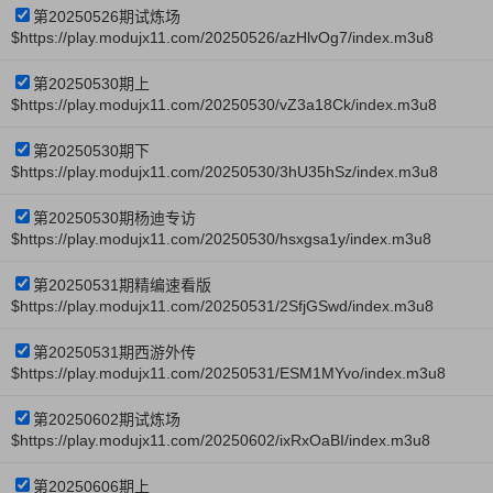
第20250526期试炼场
$https://play.modujx11.com/20250526/azHlvOg7/index.m3u8
第20250530期上
$https://play.modujx11.com/20250530/vZ3a18Ck/index.m3u8
第20250530期下
$https://play.modujx11.com/20250530/3hU35hSz/index.m3u8
第20250530期杨迪专访
$https://play.modujx11.com/20250530/hsxgsa1y/index.m3u8
第20250531期精编速看版
$https://play.modujx11.com/20250531/2SfjGSwd/index.m3u8
第20250531期西游外传
$https://play.modujx11.com/20250531/ESM1MYvo/index.m3u8
第20250602期试炼场
$https://play.modujx11.com/20250602/ixRxOaBI/index.m3u8
第20250606期上