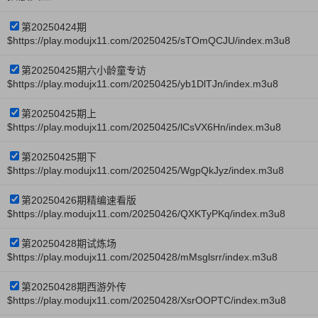
第20250424期
$https://play.modujx11.com/20250425/sTOmQCJU/index.m3u8
第20250425期六小龄童专访
$https://play.modujx11.com/20250425/yb1DlTJn/index.m3u8
第20250425期上
$https://play.modujx11.com/20250425/lCsVX6Hn/index.m3u8
第20250425期下
$https://play.modujx11.com/20250425/WgpQkJyz/index.m3u8
第20250426期精编速看版
$https://play.modujx11.com/20250426/QXKTyPKq/index.m3u8
第20250428期试炼场
$https://play.modujx11.com/20250428/mMsglsrr/index.m3u8
第20250428期西游外传
$https://play.modujx11.com/20250428/XsrOOPTC/index.m3u8