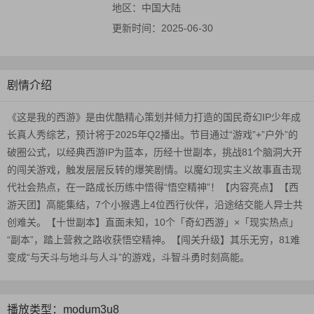
地区：
中国大陆
更新时间：
2025-06-30
剧情介绍
《这是我的西游》是由优酷精心策划并倾力打造的国民奇幻IP少年成
长真人秀综艺，预计将于2025年Q2播出。节目通过“游戏”+”户外”的
破圈公式，以经典西游IP为蓝本，历经十世副本，挑战81个脑洞大开
的闯关游戏，触发层层反转的爆笑剧情。以魔幻现实主义故事直击现
代社会热点，在一路成长历练中悟得“悟空精神”！【内容亮点】【西
游天团】高能集结，7个小猴遇上4位西行伙伴，沿途结交能人异士共
创难关。【十世副本】直面未知，10个「奇幻西游」×「现实热点」
“副本”，踏上营救之路收获悟空精神。【闯关升级】其乐无穷，81难
变成“与天斗与地斗与人斗”的游戏，斗智斗勇时刻高能。
播放类型：modum3u8