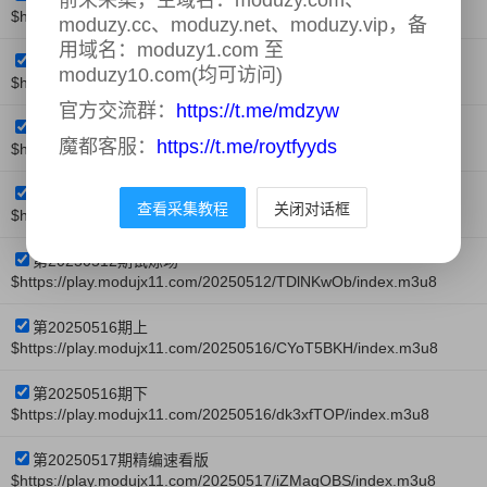
$https://play.modujx11.com/20250509/jBaXdRBC/index.m3u8
moduzy.cc、moduzy.net、moduzy.vip，备
用域名：moduzy1.com 至
第20250509期时代少年团专访
moduzy10.com(均可访问)
$https://play.modujx11.com/20250509/NQLdkVaI/index.m3u8
官方交流群：
https://t.me/mdzyw
第20250510期
魔都客服：
https://t.me/roytfyyds
$https://play.modujx11.com/20250510/LTPJBcoa/index.m3u8
第20250510期西游外传
查看采集教程
关闭对话框
$https://play.modujx11.com/20250510/DTjtduI1/index.m3u8
第20250512期试炼场
$https://play.modujx11.com/20250512/TDlNKwOb/index.m3u8
第20250516期上
$https://play.modujx11.com/20250516/CYoT5BKH/index.m3u8
第20250516期下
$https://play.modujx11.com/20250516/dk3xfTOP/index.m3u8
第20250517期精编速看版
$https://play.modujx11.com/20250517/iZMaqOBS/index.m3u8