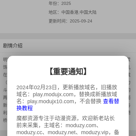
年份：
2025
地区：
中国香港,中国大陆
更新时间：
2025-09-24
剧情介绍
明塱集团主席王进涛（钟镇涛饰）与著名心脏外科医生董一妍（宣萱
饰）在欧洲举行了一场豪华婚礼，婚礼过后，进涛与两名儿子及孙儿
【重要通知】
在意外中丧生。这场悲剧让王家及集团陷入混乱，进涛的宿敌柯永成
（汤镇业饰）更企图伺机夺取明塱的核心项目。同时要应付王家权力
2024年02月23日，更新播放域名，旧播放
斗争及外界阴谋较量的一妍，为稳固在明塱的地位，试图拉拢进涛的
域名：play.modujx.com，替换成新播放域
两位儿媳文以珈（刘佩玥饰）和陈丽雪（吴若希饰）维持大局，然而
名：play.modujx10.com，不会替换
查看替
新加入的董事方欣（陈炜饰），也对明塱虎视眈眈。而在这场权力与
换教程
利益争夺战中，参与者还有带着神秘身份、与以珈有过一段情的戴德
魔都资源专注于动漫资源，欢迎新老站长
桥（陈展鹏饰）……
前来采集，主域名：moduzy.com、
moduzy.cc、moduzy.net、moduzy.vip，备