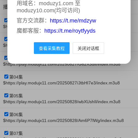
用域名：moduzy1.com 至
播放类型：modum3u8
moduzy10.com(均可访问)
官方交流群：
https://t.me/mdzyw
第01集
$https://play.modujx11.com/20250827/gIl3s5K3/index.m3u8
魔都客服：
https://t.me/roytfyyds
第02集
$https://play.modujx11.com/20250827/R9OFmsJK/index.m3u8
查看采集教程
关闭对话框
第03集
$https://play.modujx11.com/20250827/G62X3diI/index.m3u8
第04集
$https://play.modujx11.com/20250827/JtbHI7e3/index.m3u8
第05集
$https://play.modujx11.com/20250828/wbXUshIl/index.m3u8
第06集
$https://play.modujx11.com/20250828/Am6P7lWg/index.m3u8
第07集