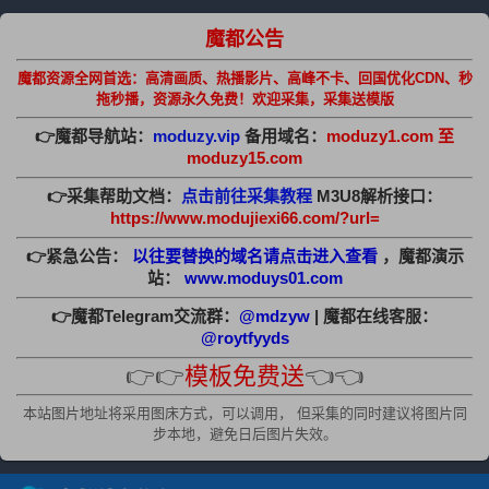
魔都公告
魔都资源全网首选：高清画质、热播影片、高峰不卡、回国优化CDN、秒
拖秒播，资源永久免费！欢迎采集，采集送模版
👉魔都导航站：
moduzy.vip
备用域名：
moduzy1.com 至
moduzy15.com
👉采集帮助文档：
点击前往采集教程
M3U8解析接口：
https://www.modujiexi66.com/?url=
👉紧急公告：
以往要替换的域名请点击进入查看
，魔都演示
站：
www.moduys01.com
👉魔都Telegram交流群：
@mdzyw
| 魔都在线客服：
@roytfyyds
👉👉
模板免费送
👈👈
本站图片地址将采用图床方式，可以调用， 但采集的同时建议将图片同
步本地，避免日后图片失效。