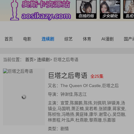
首页
电影
连续剧
综艺
体育
AI漫剧
国产
当前位置：
首页
>
连续剧
>
巨塔之后粤语
巨塔之后粤语
全25集
又名：
The Queen Of Castle,巨塔之后
导演：
钟澍佳,陈志江
主演：
宣萱,陈展鹏,陈炜,刘佩玥,钟镇涛,汤
镇业,马国明,萧正楠,吴若希,张颕康,蒋家旻,
陈桢怡,冯皓扬,黄庭锋,康华,谢雪心,吴岱融,
林景程,叶泓声,杜燕歌,黎燕珊,乐嘉珈
类型：
剧情