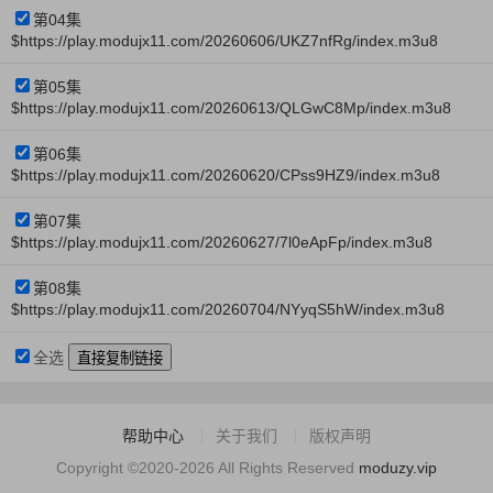
第04集
$https://play.modujx11.com/20260606/UKZ7nfRg/index.m3u8
第05集
$https://play.modujx11.com/20260613/QLGwC8Mp/index.m3u8
第06集
$https://play.modujx11.com/20260620/CPss9HZ9/index.m3u8
第07集
$https://play.modujx11.com/20260627/7l0eApFp/index.m3u8
第08集
$https://play.modujx11.com/20260704/NYyqS5hW/index.m3u8
全选
帮助中心
关于我们
版权声明
Copyright ©2020-2026 All Rights Reserved
moduzy.vip