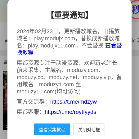
【重要通知】
2024年02月23日，更新播放域名，旧播放
域名：play.modujx.com，替换成新播放域
首页
电影
连续剧
综艺
体育
AI漫剧
国产
名：play.modujx10.com，不会替换
查看替
换教程
当前位置：
首页
>
综艺
>
导演竞技场
魔都资源专注于动漫资源，欢迎新老站长
前来采集，主域名：moduzy.com、
moduzy.cc、moduzy.net、moduzy.vip，备
导演竞技场
更新至08集
用域名：moduzy1.com 至
又名：
디렉터스 아레나
moduzy10.com(均可访问)
导演：
暂无
官方交流群：
https://t.me/mdzyw
主演：
李炳宪,车太贤,张根硕,张度妍
魔都客服：
https://t.me/roytfyyds
类型：
真人秀
年份：
2026
查看采集教程
关闭对话框
地区：
韩国