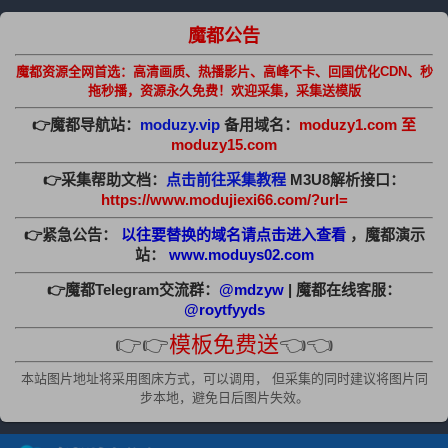
魔都公告
魔都资源全网首选：高清画质、热播影片、高峰不卡、回国优化CDN、秒
拖秒播，资源永久免费！欢迎采集，采集送模版
👉魔都导航站：
moduzy.vip
备用域名：
moduzy1.com 至
moduzy15.com
👉采集帮助文档：
点击前往采集教程
M3U8解析接口：
https://www.modujiexi66.com/?url=
👉紧急公告：
以往要替换的域名请点击进入查看
，魔都演示
站：
www.moduys02.com
👉魔都Telegram交流群：
@mdzyw
| 魔都在线客服：
@roytfyyds
👉👉
模板免费送
👈👈
本站图片地址将采用图床方式，可以调用， 但采集的同时建议将图片同
步本地，避免日后图片失效。