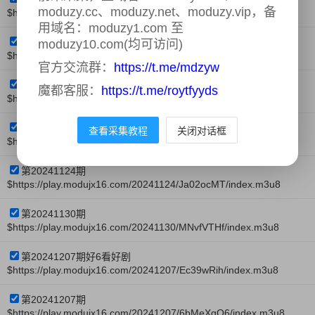
moduzy.cc、moduzy.net、moduzy.vip，备
$https://play.modujx16.com/20241110/xSYCGjPq/index.m3u8
用域名：moduzy1.com 至
第20241116期
moduzy10.com(均可访问)
$https://play.modujx16.com/20241116/OLdHVyId/index.m3u8
官方交流群：
https://t.me/mdzyw
第20241117期
魔都客服：
https://t.me/roytfyyds
$https://play.modujx16.com/20241117/hs3NgQdq/index.m3u8
第20241123期
查看采集教程
关闭对话框
$https://play.modujx16.com/20241123/5HOi5que/index.m3u8
第20241124期
$https://play.modujx16.com/20241124/Ja02ocMT/index.m3u8
第20241130期
$https://play.modujx16.com/20241130/MNvfVTHf/index.m3u8
第20241207期好6看好剧
$https://play.modujx16.com/20241207/Ec39wRih/index.m3u8
第20241207期
$https://play.modujx16.com/20241207/6bMeXgQ6/index.m3u8