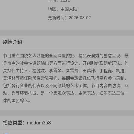
年份：
2022
地区：
中国大陆
更新时间：
2026-08-02
剧情介绍
节目重点围绕艺人艺能的全面深度挖掘、精品表演秀的创意呈现、最
具热点的社会性话题输出等方面进行设计，开创剧综联动新玩法。何
炅担任主持人，檀健次、李雪琴、秦霄贤、王鹤棣、丁程鑫、杨迪、
吴泽林等担任阶段性常驻嘉宾，每期会邀请几位飞行嘉宾参与录制，
包括各行各业的代表以及不同领域的艺术团体。节目内容由访谈、互
动、秀等环节构成，是一个集观众表达、主流表达、娱乐表达三位一
体的国民综艺。
播放类型：modum3u8