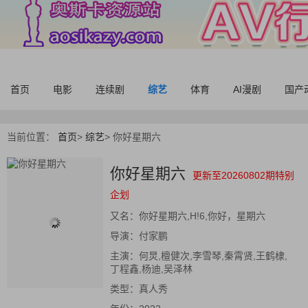
首页
电影
连续剧
综艺
体育
AI漫剧
国产
当前位置：
首页
>
综艺
>
你好星期六
你好星期六
更新至20260802期特别
企划
又名：
你好星期六,H!6,你好，星期六
导演：
付家鹏
主演：
何炅,檀健次,李雪琴,秦霄贤,王鹤棣,
丁程鑫,杨迪,吴泽林
类型：
真人秀