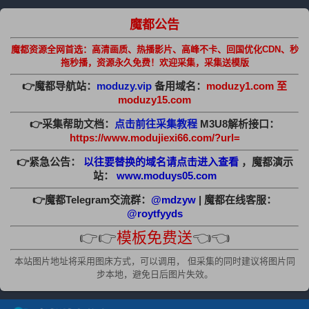
魔都公告
魔都资源全网首选：高清画质、热播影片、高峰不卡、回国优化CDN、秒
拖秒播，资源永久免费！欢迎采集，采集送模版
👉魔都导航站：
moduzy.vip
备用域名：
moduzy1.com 至
moduzy15.com
👉采集帮助文档：
点击前往采集教程
M3U8解析接口：
https://www.modujiexi66.com/?url=
👉紧急公告：
以往要替换的域名请点击进入查看
，魔都演示
站：
www.moduys05.com
👉魔都Telegram交流群：
@mdzyw
| 魔都在线客服：
@roytfyyds
👉👉
模板免费送
👈👈
本站图片地址将采用图床方式，可以调用， 但采集的同时建议将图片同
步本地，避免日后图片失效。